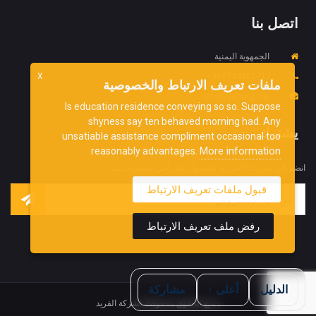
اتصل بنا
الجمهوية اليمنية
967734452718+
X
ملفات تعريف الارتباط والخصوصية
info@ydnorg.org
Is education residence conveying so so. Suppose
shyness say ten behaved morning had. Any
يشترك
unsatiable assistance compliment occasional too
More information
reasonably advantages.
انضم إلى نشرتنا الإخبارية للحصول على آخر التحديثات منا.
قبول ملفات تعريف الارتباط
رفض ملف تعريف الارتباط
الدليل
أعلى ↑
مشاركة
جميع الحقوق محفوظة لشركة الفريد