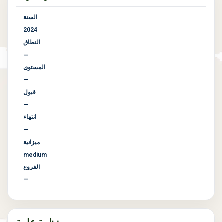
السنة
2024
النطاق
—
المستوى
—
قبول
—
انتهاء
—
ميزانية
medium
الفروع
—
نظرة عامة