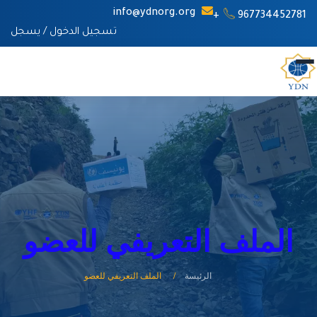
info@ydnorg.org
967734452781+
تسجيل الدخول
/
يسجل
الملف التعريفي للعضو
الرئيسة
الملف التعريفي للعضو