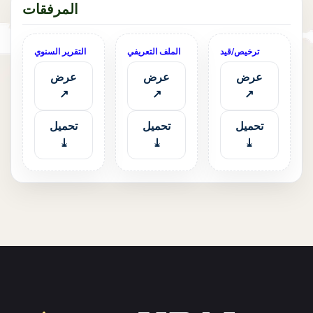
المرفقات
ترخيص/قيد
الملف التعريفي
التقرير السنوي
عرض
عرض
عرض
↗
↗
↗
تحميل
تحميل
تحميل
⤓
⤓
⤓