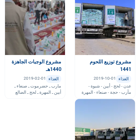
مشروع توزيع اللحوم
مشروع الوجبات الجاهزة
1441
1440هـ
2019-02-01
2019-10-01
الغذاء
الغذاء
عدن - لحج - أبين - شبوة -
مارب ـ حضرموت ـ صنعاء ـ
مأرب - حجة - صنعاء - المهرة
أبين ـ المهرة ـ لحج ـ الضالع