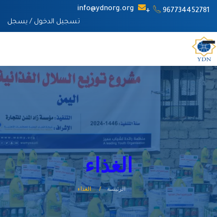
info@ydnorg.org
967734452781+
تسجيل الدخول
/
يسجل
الغذاء
الرئيسة
الغذاء