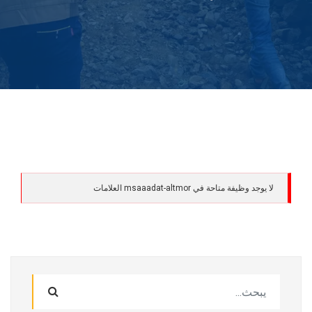
لا يوجد وظيفة متاحة في msaaadat-altmor العلامات