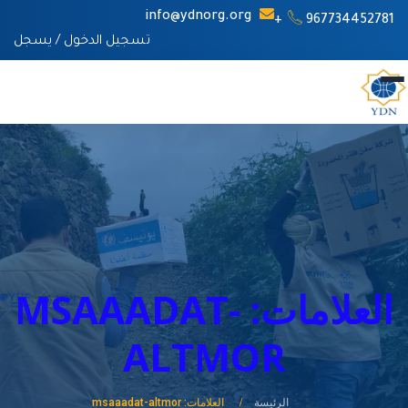
info@ydnorg.org
967734452781+
تسجيل الدخول
/
يسجل
العلامات: MSAAADAT-
ALTMOR
الرئيسة
العلامات: msaaadat-altmor