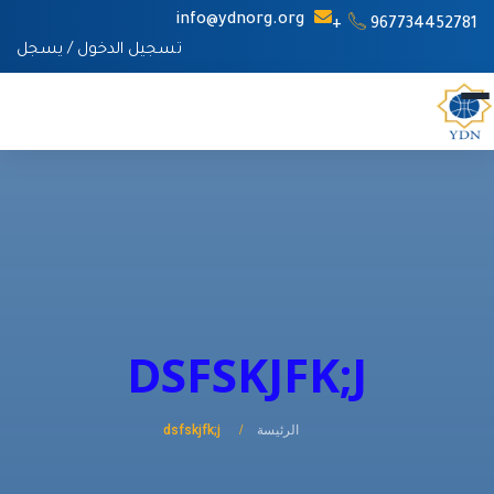
info@ydnorg.org
967734452781+
تسجيل الدخول
/
يسجل
DSFSKJFK;J
الرئيسة
dsfskjfk;j