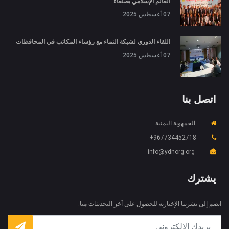
العالم الإسلامي بصنعاء
07 أغسطس 2025
اللقاء الدوري لشبكة النماء مع رؤساء المكاتب في المحافظات
07 أغسطس 2025
اتصل بنا
الجمهوية اليمنية
X
967734452718+
ملفات تعريف الارتباط والخصوصية
info@ydnorg.org
Is education residence conveying so so. Suppose
shyness say ten behaved morning had. Any
يشترك
unsatiable assistance compliment occasional too
More information
reasonably advantages.
انضم إلى نشرتنا الإخبارية للحصول على آخر التحديثات منا.
قبول ملفات تعريف الارتباط