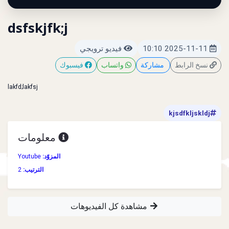
dsfskjfk;j
2025-11-11 10:10
فيديو ترويجي
نسخ الرابط
مشاركة
واتساب
فيسبوك
lakfd;lakfsj
kjsdfkljskldj
معلومات
المزوّد:
Youtube
الترتيب:
2
مشاهدة كل الفيديوهات