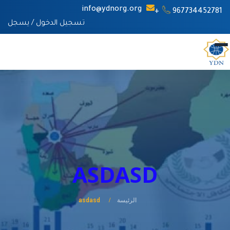
info@ydnorg.org
967734452781+
تسجيل الدخول
/
يسجل
ASDASD
الرئيسة
asdasd