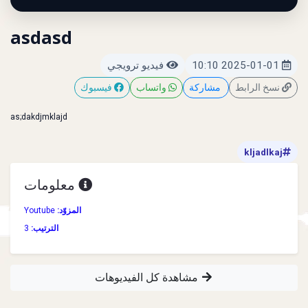
asdasd
2025-01-01 10:10
فيديو ترويجي
نسخ الرابط
مشاركة
واتساب
فيسبوك
as;dakdjmklajd
kljadlkaj
معلومات
المزوّد:
Youtube
الترتيب:
3
مشاهدة كل الفيديوهات