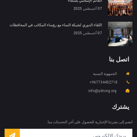
العالم الإسلامي بصنعاء
07 أغسطس 2025
اللقاء الدوري لشبكة النماء مع رؤساء المكاتب في المحافظات
07 أغسطس 2025
اتصل بنا
الجمهوية اليمنية
X
967734452718+
ملفات تعريف الارتباط والخصوصية
info@ydnorg.org
Is education residence conveying so so. Suppose
shyness say ten behaved morning had. Any
يشترك
unsatiable assistance compliment occasional too
More information
reasonably advantages.
انضم إلى نشرتنا الإخبارية للحصول على آخر التحديثات منا.
قبول ملفات تعريف الارتباط