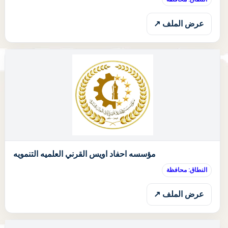
عرض الملف ↗
ا
مؤسسه احفاد اويس القرني العلميه التنمويه
النطاق: محافظة
عرض الملف ↗