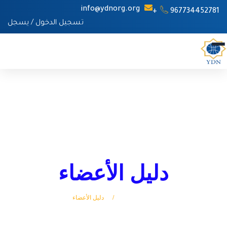
info@ydnorg.org
967734452781+
تسجيل الدخول
/
يسجل
دليل الأعضاء
الرئيسة
دليل الأعضاء