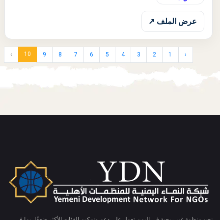
عرض الملف ↗
10
›
9
8
7
6
5
4
3
2
1
‹
نحن منظمة غير ربحية في اليمن تعمل على دعم وتمكين الفئات الأكثر ضعفًا، بما في