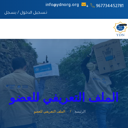
info@ydnorg.org
967734452781+
تسجيل الدخول
/
يسجل
الملف التعريفي للعضو
الرئيسة
الملف التعريفي للعضو