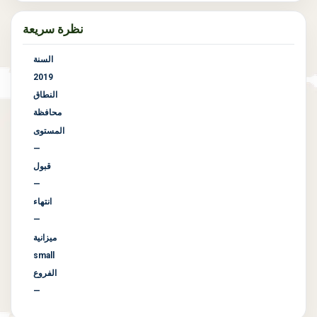
نظرة سريعة
السنة
2019
النطاق
محافظة
المستوى
—
قبول
—
انتهاء
—
ميزانية
small
الفروع
—