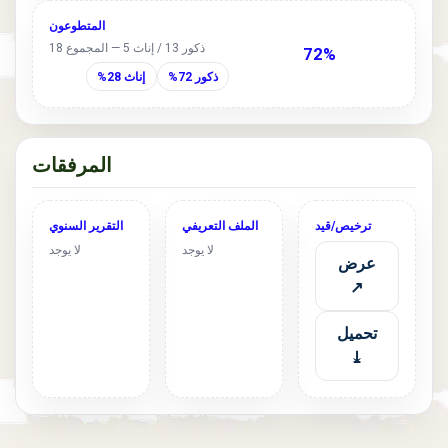
المتطوعون
ذكور 13 / إناث 5 — المجموع 18
72%
ذكور 72%
إناث 28%
المرفقات
ترخيص/قيد
الملف التعريفي
التقرير السنوي
لا يوجد
لا يوجد
عرض
↗
تحميل
⤓