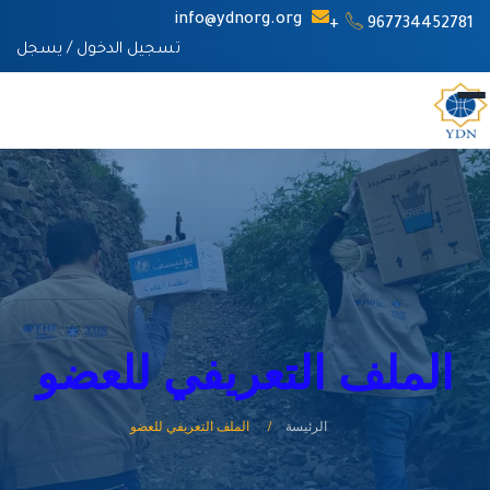
info@ydnorg.org
967734452781+
تسجيل الدخول
/
يسجل
الملف التعريفي للعضو
الرئيسة
الملف التعريفي للعضو