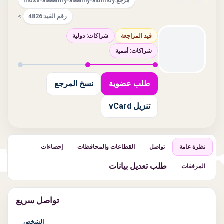
مرجع:
moss-alaaamry-alaalmy-altnmoy
رقم القيد:
4826
>
قيد المراجعة
شراكات: دولية
شراكات: أممية
طلب عضوية
نسخ المرجع
تنزيل vCard
نظرة عامة
تواصل
القطاعات والمحافظات
إحصاءات
طلب تعديل بيانات
المرفقات
تواصل سريع
الشخص