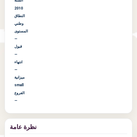
السنة
2010
النطاق
وطني
المستوى
—
قبول
—
انتهاء
—
ميزانية
small
الفروع
—
نظرة عامة