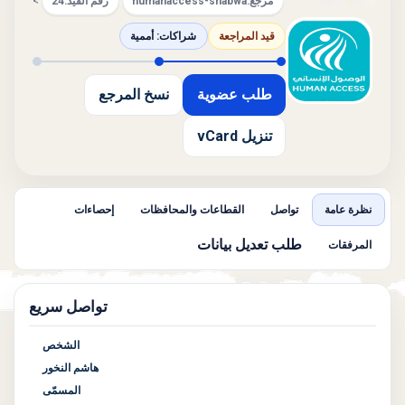
مرجع:
humanaccess-shabwa
رقم القيد:
24
>
قيد المراجعة
شراكات: أممية
طلب عضوية
نسخ المرجع
تنزيل vCard
نظرة عامة
تواصل
القطاعات والمحافظات
إحصاءات
طلب تعديل بيانات
المرفقات
تواصل سريع
الشخص
هاشم النخور
المسمّى