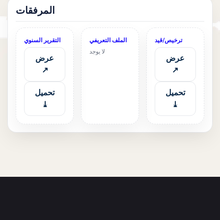
المرفقات
ترخيص/قيد
الملف التعريفي
التقرير السنوي
لا يوجد
عرض
عرض
↗
↗
تحميل
تحميل
⤓
⤓