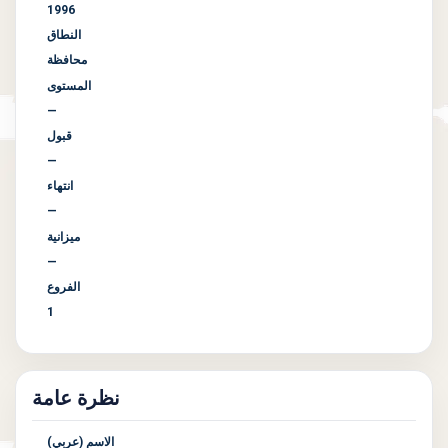
1996
النطاق
محافظة
المستوى
—
قبول
—
انتهاء
—
ميزانية
—
الفروع
1
نظرة عامة
الاسم (عربي)