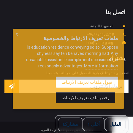
اتصل بنا
الجمهوية اليمنية
967734452718+
X
ملفات تعريف الارتباط والخصوصية
info@ydnorg.org
Is education residence conveying so so. Suppose
shyness say ten behaved morning had. Any
يشترك
unsatiable assistance compliment occasional too
More information
reasonably advantages.
انضم إلى نشرتنا الإخبارية للحصول على آخر التحديثات منا.
قبول ملفات تعريف الارتباط
رفض ملف تعريف الارتباط
الدليل
أعلى ↑
مشاركة
جميع الحقوق محفوظة لشركة الفريد