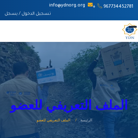
info@ydnorg.org
967734452781+
تسجيل الدخول
/
يسجل
الملف التعريفي للعضو
الرئيسة
الملف التعريفي للعضو