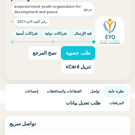
empowerment-youth-organization-for-
مرجع:
development-and-peace
رقم القيد:
9/م/2021
>
قيد الإرسال
شراكات: دولية
شراكات: أممية
طلب عضوية
نسخ المرجع
تنزيل vCard
نظرة عامة
تواصل
القطاعات والمحافظات
إحصاءات
طلب تعديل بيانات
المرفقات
تواصل سريع