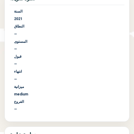
السنة
2021
النطاق
—
المستوى
—
قبول
—
انتهاء
—
ميزانية
medium
الفروع
—