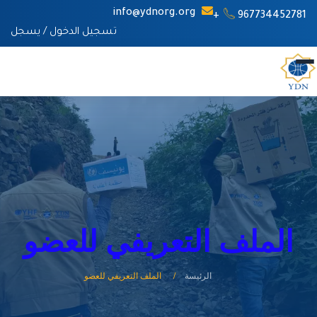
info@ydnorg.org
967734452781+
تسجيل الدخول
/
يسجل
الملف التعريفي للعضو
الرئيسة
الملف التعريفي للعضو