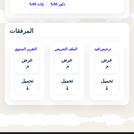
ذكور 60%
إناث 40%
المرفقات
ترخيص/قيد
الملف التعريفي
التقرير السنوي
عرض
عرض
عرض
↗
↗
↗
تحميل
تحميل
تحميل
⤓
⤓
⤓