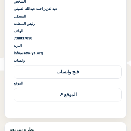
الشخص
عبدالعزيز احمد عبدالله السبئي
المسمّى
رئيس المنظمة
الهاتف
738037030
البريد
info@eyo-ye.org
واتساب
فتح واتساب
الموقع
الموقع ↗
نظرة سريعة