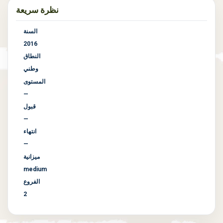
نظرة سريعة
السنة
2016
النطاق
وطني
المستوى
—
قبول
—
انتهاء
—
ميزانية
medium
الفروع
2