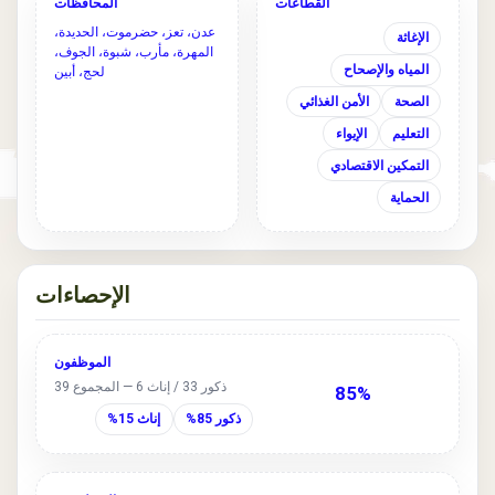
القطاعات
المحافظات
عدن، تعز، حضرموت، الحديدة،
الإغاثة
المهرة، مأرب، شبوة، الجوف،
المياه والإصحاح
لحج، أبين
الصحة
الأمن الغذائي
التعليم
الإيواء
التمكين الاقتصادي
الحماية
الإحصاءات
الموظفون
ذكور 33 / إناث 6 — المجموع 39
85%
ذكور 85%
إناث 15%