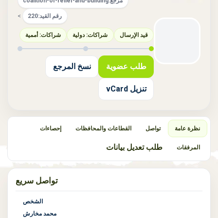
مرجع:
coalition-of-relief-and-building
رقم القيد:
220
>
قيد الإرسال
شراكات: دولية
شراكات: أممية
طلب عضوية
نسخ المرجع
تنزيل vCard
نظرة عامة
تواصل
القطاعات والمحافظات
إحصاءات
طلب تعديل بيانات
المرفقات
تواصل سريع
الشخص
محمد مخارش