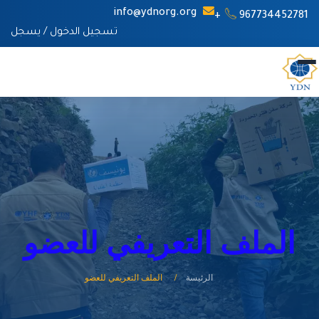
info@ydnorg.org
967734452781+
تسجيل الدخول
/
يسجل
الملف التعريفي للعضو
الرئيسة
الملف التعريفي للعضو