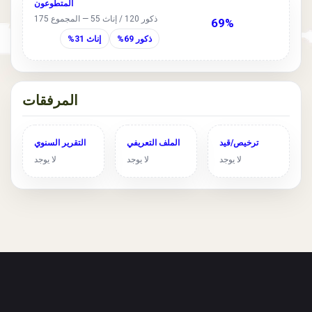
المتطوعون
ذكور 120 / إناث 55 — المجموع 175
69%
ذكور 69%
إناث 31%
المرفقات
ترخيص/قيد
الملف التعريفي
التقرير السنوي
لا يوجد
لا يوجد
لا يوجد