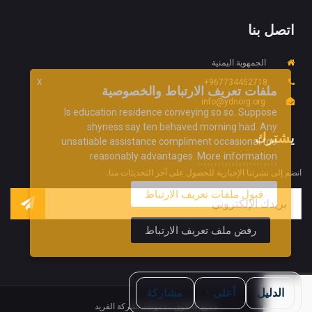
اتصل بنا
الجمهوية اليمنية
967734452718+
X
ملفات تعريف الارتباط والخصوصية
info@ydnorg.org
Is education residence conveying so so. Suppose
shyness say ten behaved morning had. Any
يشترك
unsatiable assistance compliment occasional too
More information
reasonably advantages.
انضم إلى نشرتنا الإخبارية للحصول على آخر التحديثات منا.
قبول ملفات تعريف الارتباط
رفض ملف تعريف الارتباط
الدليل
أعلى ↑
مشاركة
جميع الحقوق محفوظة لشركة الفريد