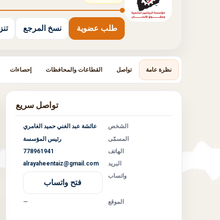
طلب عضوية
نسخ المرجع
تنزيل
نظرة عامة
تواصل
القطاعات والمحافظات
إحصاءات
تواصل سريع
الشخص
عائشة عبد الغني حميد الغامري
المسمّى
رئيس المؤسسة
الهاتف
778961941
البريد
alrayaheentaiz@gmail.com
واتساب
فتح واتساب
الموقع
—