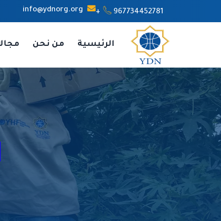
info@ydnorg.org
967734452781+
الرئيسية
من نحن
مجال
ا