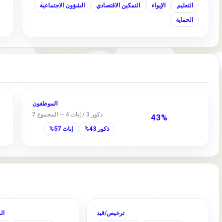
التعليم
الإيواء
التمكين الاقتصادي
الشؤون الاجتماعية
الحماية
الموظفون
ذكور 3 / إناث 4 — المجموع 7
43%
ذكور 43%
إناث 57%
ترخيص/قيد
ال