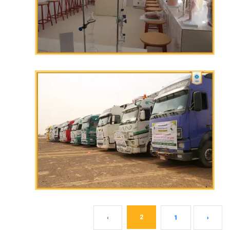
2
›
1
‹