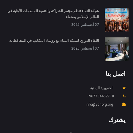
شبكة النماء تنظم مؤتمر الشراكة والتنمية للمنظمات الأهلية في
العالم الإسلامي بصنعاء
07 أغسطس 2025
اللقاء الدوري لشبكة النماء مع رؤساء المكاتب في المحافظات
07 أغسطس 2025
اتصل بنا
الجمهوية اليمنية
967734452718+
X
ملفات تعريف الارتباط والخصوصية
info@ydnorg.org
Is education residence conveying so so. Suppose
shyness say ten behaved morning had. Any
يشترك
unsatiable assistance compliment occasional too
More information
reasonably advantages.