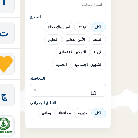
ا
القطاع
الكل
الإغاثة
المياه والإصحاح
ت
الصحة
الأمن الغذائي
التعليم
الإيواء
التمكين الاقتصادي
الشؤون الاجتماعية
الحماية
المحافظة
ج
— الكل —
النطاق الجغرافي
الكل
مديرية
محافظة
وطني