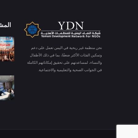
المش
X
ملفات تعريف الارتباط والخصوصية
نحن منظمة غير ربحية في اليمن تعمل على دعم
Is education residence conveying so so. Suppose
وتمكين الفئات الأكثر ضعفًا، بما في ذلك الأطفال
shyness say ten behaved morning had. Any
والنساء، لمساعدتهم على تحقيق إمكاناتهم الكاملة
unsatiable assistance compliment occasional too
في الجوانب الصحية والتعليمية والاجتماعية.
More information
reasonably advantages.
قبول ملفات تعريف الارتباط
رفض ملف تعريف الارتباط