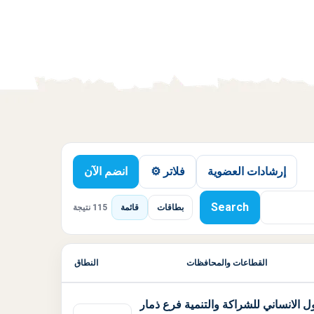
إرشادات العضوية
فلاتر ⚙️
انضم الآن
Search
بطاقات
قائمة
115 نتيجة
القطاعات والمحافظات
النطاق
 الانساني للشراكة والتنمية فرع ذمار