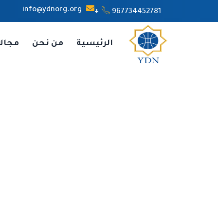
info@ydnorg.org
967734452781+
الرئيسية
من نحن
مجال