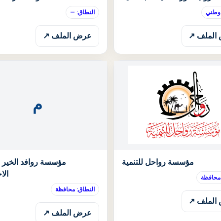
 وطني
النطاق: —
الملف ↗
عرض الملف ↗
م
الحالة: قيد الانتظار
مؤسسة رواحل للتنمية
مؤسسة روافد الخير ال
الا
 محافظة
النطاق: محافظة
الملف ↗
عرض الملف ↗