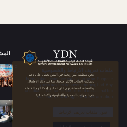
المش
X
ملفات تعريف الارتباط والخصوصية
نحن منظمة غير ربحية في اليمن تعمل على دعم
Is education residence conveying so so. Suppose
وتمكين الفئات الأكثر ضعفًا، بما في ذلك الأطفال
shyness say ten behaved morning had. Any
والنساء، لمساعدتهم على تحقيق إمكاناتهم الكاملة
unsatiable assistance compliment occasional too
في الجوانب الصحية والتعليمية والاجتماعية.
More information
reasonably advantages.
قبول ملفات تعريف الارتباط
رفض ملف تعريف الارتباط