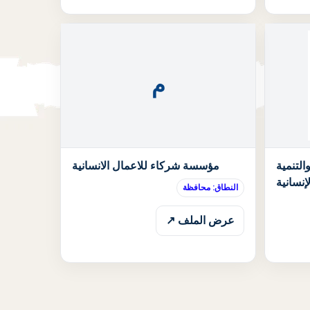
م
الحالة: قيد الانتظار
الحالة: قيد الان
لتنمية
مؤسسة شركاء للاعمال الانسانية
لإنسانية
النطاق: محافظة
عرض الملف ↗