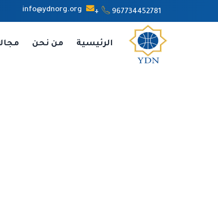
info@ydnorg.org
967734452781+
الرئيسية
من نحن
مجال