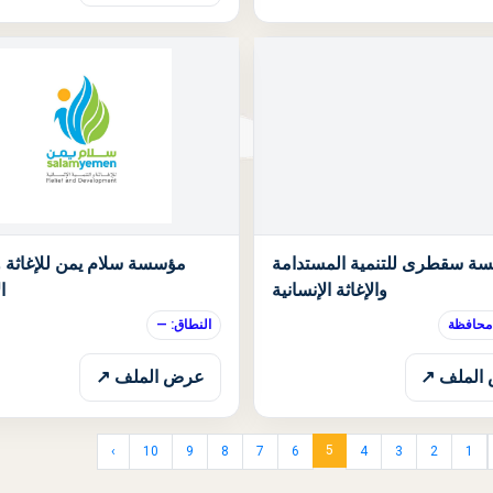
الحالة: قيد الانتظار
ة سقطرى للتنمية المستدامة
مؤسسة سلام يمن للإغاثة وا
والإغاثة الإنسانية
ا
 محافظة
النطاق: —
الملف ↗
عرض الملف ↗
5
›
10
9
8
7
6
4
3
2
1