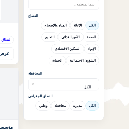
القطاع
الكل
الإغاثة
المياه والإصحاح
الصحة
الأمن الغذائي
التعليم
النطاق:
الإيواء
التمكين الاقتصادي
عرض 
الشؤون الاجتماعية
الحماية
المحافظة
— الكل —
النطاق الجغرافي
الكل
مديرية
محافظة
وطني
مؤسسة د