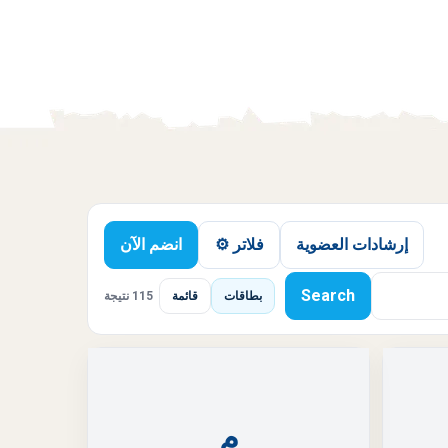
إرشادات العضوية
فلاتر ⚙️
انضم الآن
Search
بطاقات
قائمة
115 نتيجة
م