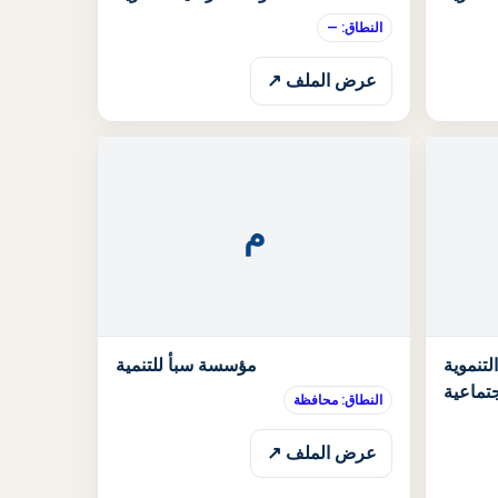
النطاق: —
عرض الملف ↗
م
الحالة: قيد الانتظار
الحالة: قيد الان
تنموية
مؤسسة سبأ للتنمية
جتماعية
النطاق: محافظة
عرض الملف ↗