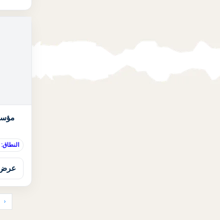
مؤسس
النطاق:
عرض 
‹